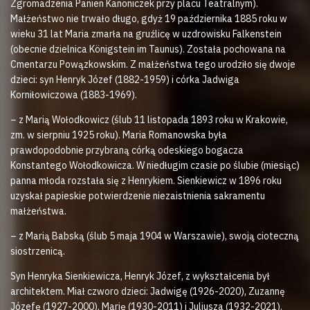
Zgromadzenia Panien Kanoniczek przy placu Teatralnym).
Małżeństwo nie trwało długo, gdyż 19 października 1885 roku w
wieku 31 lat Maria zmarła na gruźlicę w uzdrowisku Falkenstein
(obecnie dzielnica Königstein im Taunus). Została pochowana na
Cmentarzu Powązkowskim. Z małżeństwa tego urodziło się dwoje
dzieci: syn Henryk Józef (1882-1959) i córka Jadwiga
Korniłowiczowa (1883-1969).
– z Marią Wołodkowicz (ślub 11 listopada 1893 roku w Krakowie,
zm. w sierpniu 1925 roku). Maria Romanowska była
prawdopodobnie przybraną córką odeskiego bogacza
Konstantego Wołodkowicza. W niedługim czasie po ślubie (miesiąc)
panna młoda rozstała się z Henrykiem. Sienkiewicz w 1896 roku
uzyskał papieskie potwierdzenie niezaistnienia sakramentu
małżeństwa.
– z Marią Babską (ślub 5 maja 1904 w Warszawie), swoją cioteczną
siostrzenicą.
Syn Henryka Sienkiewicza, Henryk Józef, z wykształcenia był
architektem. Miał czworo dzieci: Jadwigę (1926-2020), Zuzannę
Józefę (1927-2000), Marię (1930-2011) i Juliusza (1932-2021).