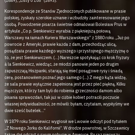
(1889), „Listy o Zoli” (1893).
Korespondencje ze Stanów Zjednoczonych publikowane w prasie
polskiej, zyskały szerokie uznanie i wzbudziły zainteresowanie jego
osobą. Powodzenie pisarza świetnie odmalował Bolesław Prus w
artykule „Co p. Sienkiewicz wyrabia z piękniejszą połową
Warszawy na łamach Kuriera Warszawskiego” z 1880 roku. „Już po
powrocie z Ameryki, prawie każda z dam, przechodząc ulicą,
posądzała prawie każdego wyższego i przystojnego mężczyznę o
to, że jest Sienkiewiczem. (…) Nareszcie spotykając co krok fryzury
à la Sienkiewicz, wiedząc, że młodzi panowie jeden po drugim
zapuszczają Hiszpanki, starają się mieć posągowe rysy i śniadą
cerę, postanowiłem poznać jego samego (…) Z mego kąta widzę,
że sala prawie wyłącznie zapełniona jest przez płeć piękną. Kilku
mężczyzn, którzy tam byli do robienia grzeczności damom albo
pisania sprawozdań, tak już w ciżbie kobiet potracili poczucie
własnej indywidualności, że mówili: byłam, czytałam, wypiłyśmy we
dwie sześć butelek…”
W 1879 roku Sienkiewicz wygłosił we Lwowie odczyt pod tytułem
„Z Nowego Jorku do Kalifornii”. W drodze powrotnej, w Szczawnicy
także dał odczyt o swym pobycie w Ameryce. Po raz pierwszy