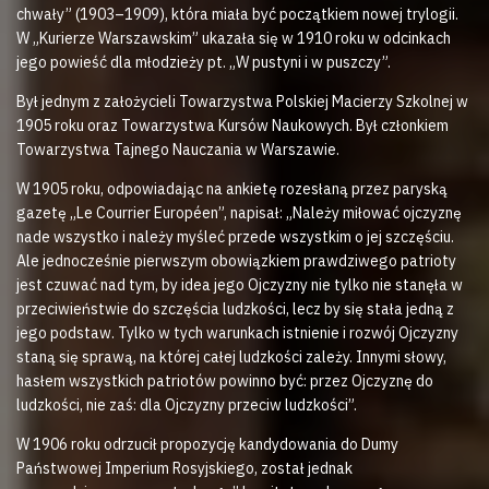
chwały” (1903–1909), która miała być początkiem nowej trylogii.
W „Kurierze Warszawskim” ukazała się w 1910 roku w odcinkach
jego powieść dla młodzieży pt. „W pustyni i w puszczy”.
Był jednym z założycieli Towarzystwa Polskiej Macierzy Szkolnej w
1905 roku oraz Towarzystwa Kursów Naukowych. Był członkiem
Towarzystwa Tajnego Nauczania w Warszawie.
W 1905 roku, odpowiadając na ankietę rozesłaną przez paryską
gazetę „Le Courrier Européen”, napisał: „Należy miłować ojczyznę
nade wszystko i należy myśleć przede wszystkim o jej szczęściu.
Ale jednocześnie pierwszym obowiązkiem prawdziwego patrioty
jest czuwać nad tym, by idea jego Ojczyzny nie tylko nie stanęła w
przeciwieństwie do szczęścia ludzkości, lecz by się stała jedną z
jego podstaw. Tylko w tych warunkach istnienie i rozwój Ojczyzny
staną się sprawą, na której całej ludzkości zależy. Innymi słowy,
hasłem wszystkich patriotów powinno być: przez Ojczyznę do
ludzkości, nie zaś: dla Ojczyzny przeciw ludzkości”.
W 1906 roku odrzucił propozycję kandydowania do Dumy
Państwowej Imperium Rosyjskiego, został jednak