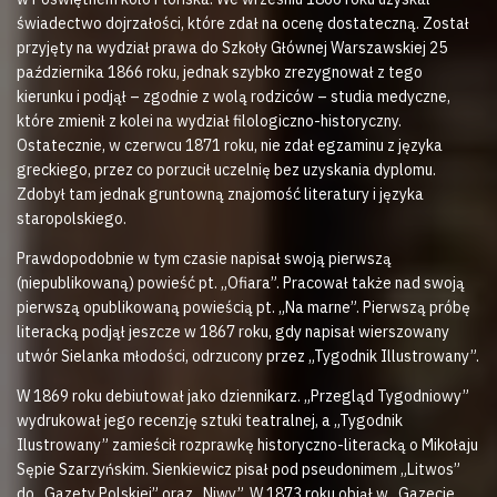
świadectwo dojrzałości, które zdał na ocenę dostateczną. Został
przyjęty na wydział prawa do Szkoły Głównej Warszawskiej 25
października 1866 roku, jednak szybko zrezygnował z tego
kierunku i podjął – zgodnie z wolą rodziców – studia medyczne,
które zmienił z kolei na wydział filologiczno-historyczny.
Ostatecznie, w czerwcu 1871 roku, nie zdał egzaminu z języka
greckiego, przez co porzucił uczelnię bez uzyskania dyplomu.
Zdobył tam jednak gruntowną znajomość literatury i języka
staropolskiego.
Prawdopodobnie w tym czasie napisał swoją pierwszą
(niepublikowaną) powieść pt. „Ofiara”. Pracował także nad swoją
pierwszą opublikowaną powieścią pt. „Na marne”. Pierwszą próbę
literacką podjął jeszcze w 1867 roku, gdy napisał wierszowany
utwór Sielanka młodości, odrzucony przez „Tygodnik Illustrowany”.
W 1869 roku debiutował jako dziennikarz. „Przegląd Tygodniowy”
wydrukował jego recenzję sztuki teatralnej, a „Tygodnik
Ilustrowany” zamieścił rozprawkę historyczno-literacką o Mikołaju
Sępie Szarzyńskim. Sienkiewicz pisał pod pseudonimem „Litwos”
do „Gazety Polskiej” oraz „Niwy”. W 1873 roku objął w „Gazecie