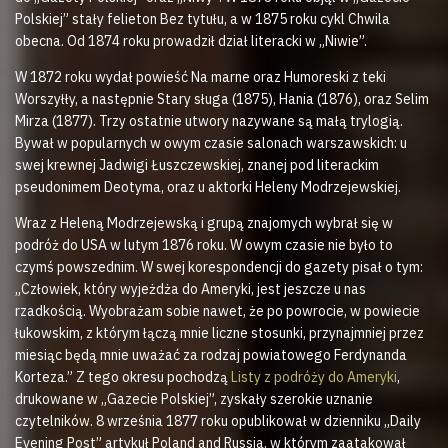
Polskiej” stały felieton Bez tytułu, a w 1875 roku cykl Chwila
obecna. Od 1874 roku prowadził dział literacki w „Niwie”.
W 1872 roku wydał powieść Na marne oraz Humoreski z teki
Worszyłły, a następnie Stary sługa (1875), Hania (1876), oraz Selim
Mirza (1877). Trzy ostatnie utwory nazywane są małą trylogią.
Bywał w popularnych w owym czasie salonach warszawskich: u
swej krewnej Jadwigi Łuszczewskiej, znanej pod literackim
pseudonimem Deotyma, oraz u aktorki Heleny Modrzejewskiej.
Wraz z Heleną Modrzejewską i grupą znajomych wybrał się w
podróż do USA w lutym 1876 roku. W owym czasie nie było to
czymś powszednim. W swej korespondencji do gazety pisał o tym:
„Człowiek, który wyjeżdża do Ameryki, jest jeszcze u nas
rzadkością. Wyobrażam sobie nawet, że po powrocie, w powiecie
łukowskim, z którym łączą mnie liczne stosunki, przynajmniej przez
miesiąc będą mnie uważać za rodzaj powiatowego Ferdynanda
Korteza.” Z tego okresu pochodzą
Listy z podróży do Ameryki
,
drukowane w „Gazecie Polskiej”, zyskały szerokie uznanie
czytelników. 8 września 1877 roku opublikował w dzienniku „Daily
Evening Post” artykuł Poland and Russia, w którym zaatakował