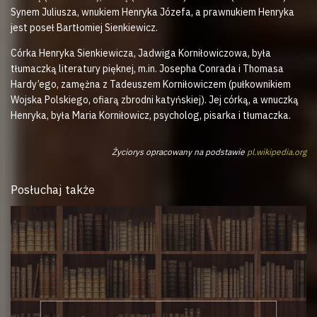
Synem Juliusza, wnukiem Henryka Józefa, a prawnukiem Henryka
jest poseł Bartłomiej Sienkiewicz.
Córka Henryka Sienkiewicza, Jadwiga Korniłowiczowa, była
tłumaczką literatury pięknej, m.in. Josepha Conrada i Thomasa
Hardy’ego, zamężna z Tadeuszem Korniłowiczem (pułkownikiem
Wojska Polskiego, ofiarą zbrodni katyńskiej). Jej córką, a wnuczką
Henryka, była Maria Korniłowicz, psycholog, pisarka i tłumaczka.
Życiorys opracowany na podstawie
pl.wikipedia.org
Posłuchaj także