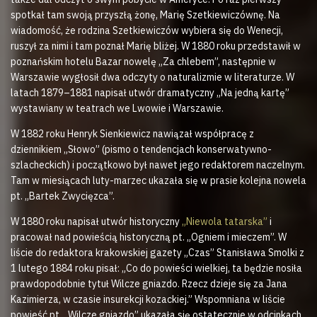
spotkał tam swoją przyszłą żonę, Marię Szetkiewiczównę. Na
wiadomość, że rodzina Szetkiewiczów wybiera się do Wenecji,
ruszył za nimi i tam poznał Marię bliżej. W 1880 roku przedstawił w
poznańskim hotelu Bazar nowelę „Za chlebem”, następnie w
Warszawie wygłosił dwa odczyty o naturalizmie w literaturze. W
latach 1879–1881 napisał utwór dramatyczny „Na jedną kartę”
wystawiany w teatrach we Lwowie i Warszawie.
W 1882 roku Henryk Sienkiewicz nawiązał współpracę z
dziennikiem „Słowo” (pismo o tendencjach konserwatywno-
szlacheckich) i początkowo był nawet jego redaktorem naczelnym.
Tam w miesiącach luty-marzec ukazała się w prasie kolejna nowela
pt. „Bartek Zwycięzca”.
W 1880 roku napisał utwór historyczny
„Niewola tatarska”
i
pracował nad powieścią historyczną pt. „Ogniem i mieczem”. W
liście do redaktora krakowskiej gazety „Czas” Stanisława Smolki z
1 lutego 1884 roku pisał: „Co do powieści wielkiej, ta będzie nosiła
prawdopodobnie tytuł Wilcze gniazdo. Rzecz dzieje się za Jana
Kazimierza, w czasie insurekcji kozackiej.” Wspomniana w liście
powieść pt. „Wilcze gniazdo” ukazała się ostatecznie w odcinkach