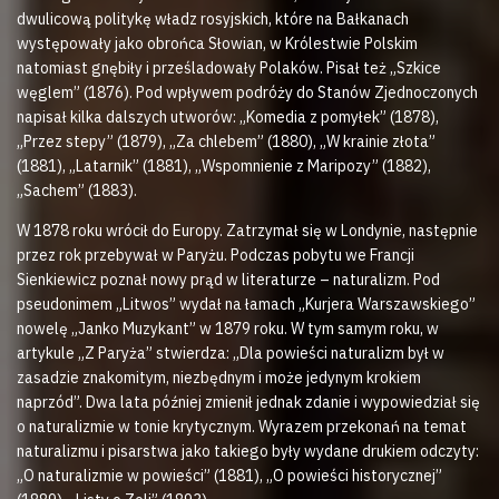
dwulicową politykę władz rosyjskich, które na Bałkanach
występowały jako obrońca Słowian, w Królestwie Polskim
natomiast gnębiły i prześladowały Polaków. Pisał też „Szkice
węglem” (1876). Pod wpływem podróży do Stanów Zjednoczonych
napisał kilka dalszych utworów: „Komedia z pomyłek” (1878),
„Przez stepy” (1879), „Za chlebem” (1880), „W krainie złota”
(1881), „Latarnik” (1881), „Wspomnienie z Maripozy” (1882),
„Sachem” (1883).
W 1878 roku wrócił do Europy. Zatrzymał się w Londynie, następnie
przez rok przebywał w Paryżu. Podczas pobytu we Francji
Sienkiewicz poznał nowy prąd w literaturze – naturalizm. Pod
pseudonimem „Litwos” wydał na łamach „Kurjera Warszawskiego”
nowelę „Janko Muzykant” w 1879 roku. W tym samym roku, w
artykule „Z Paryża” stwierdza: „Dla powieści naturalizm był w
zasadzie znakomitym, niezbędnym i może jedynym krokiem
naprzód”. Dwa lata później zmienił jednak zdanie i wypowiedział się
o naturalizmie w tonie krytycznym. Wyrazem przekonań na temat
naturalizmu i pisarstwa jako takiego były wydane drukiem odczyty:
„O naturalizmie w powieści” (1881), „O powieści historycznej”