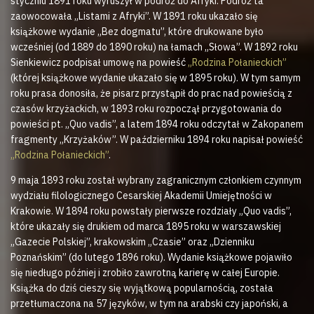
styczniu 1891 roku wyruszył w podróż do Afryki. Podróż ta
zaowocowała „Listami z Afryki”. W 1891 roku ukazało się
książkowe wydanie „Bez dogmatu”, które drukowane było
wcześniej (od 1889 do 1890 roku) na łamach „Słowa”. W 1892 roku
Sienkiewicz podpisał umowę na powieść
„Rodzina Połanieckich”
(której książkowe wydanie ukazało się w 1895 roku). W tym samym
roku prasa donosiła, że pisarz przystąpił do prac nad powieścią z
czasów krzyżackich, w 1893 roku rozpoczął przygotowania do
powieści pt. „Quo vadis”, a latem 1894 roku odczytał w Zakopanem
fragmenty „Krzyżaków”. W październiku 1894 roku napisał powieść
„Rodzina Połanieckich”
.
9 maja 1893 roku został wybrany zagranicznym członkiem czynnym
wydziału filologicznego Cesarskiej Akademii Umiejętności w
Krakowie. W 1894 roku powstały pierwsze rozdziały „Quo vadis”,
które ukazały się drukiem od marca 1895 roku w warszawskiej
„Gazecie Polskiej”, krakowskim „Czasie” oraz „Dzienniku
Poznańskim” (do lutego 1896 roku). Wydanie książkowe pojawiło
się niedługo później i zrobiło zawrotną karierę w całej Europie.
Książka do dziś cieszy się wyjątkową popularnością, została
przetłumaczona na 57 języków, w tym na arabski czy japoński, a