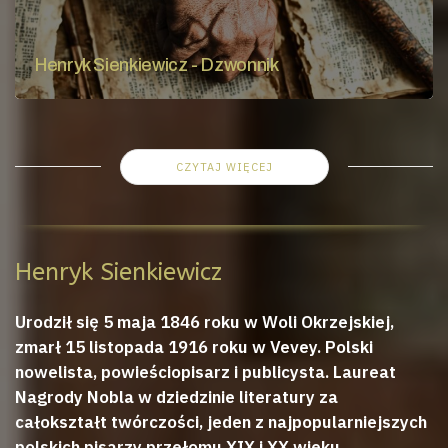
Henryk Sienkiewicz - Dzwonnik
CZYTAJ WIĘCEJ
Henryk Sienkiewicz
Urodził się 5 maja 1846 roku w Woli Okrzejskiej,
zmarł 15 listopada 1916 roku w Vevey. Polski
nowelista, powieściopisarz i publicysta. Laureat
Nagrody Nobla w dziedzinie literatury za
całokształt twórczości, jeden z najpopularniejszych
polskich pisarzy przełomu XIX i XX wieku.