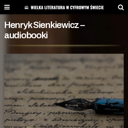
Henryk Sienkiewicz –
audiobooki