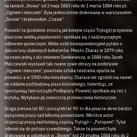
na łamach „Słowa” od 2 maja 1883 roku do 1 marca 1884 roku pt.
„Ogniem i mieczem”. Była jednocześnie drukowana w warszawskim
„Słowie” i krakowskim „Czasie”.
Powieść ta (podobnie zresztą jak kolejne części Trylogii) przyniosła
pisarzowi wielką popularność i spotkała się z nadzwyczajnym
odbiorem społecznym. Wiele osób korespondencyjnie pytało o
dalsze losy ulubionych bohaterów. Miasto Zbaraż w 1879 roku
nazwało jedną z ulic imieniem Sienkiewicza, w 1884 roku Jacek
Malczewski wystawił tak zwane żywe obrazy na podstawie
„Ogniem i mieczem”, powstała sztuka teatralna oparta na
powieści, a w 1900 roku mieszkańcy Zbaraża nie zgodzili się nawet
na oddanie pod budowę placu kościelnego, twierdząc, że
spoczywają tam szczątki Podbipięty. Powieść spotkała się też z
krytyką. Wytykano jej zwłaszcza przeinaczenia historyczne.
Druga połowa lat 80. i początek lat 90. to dla pisarza okres bardzo
wytężonej pracy nad kilkoma powieściami. Wkrótce autor
rozpoczął pracę nad kolejną częścią Trylogii – „Potopem”. Tytuł
odnosił się do potopu szwedzkiego. Także ta powieść była
drukowana w odcinkach w „Słowie” (od 23 grudnia 1884 roku do 2