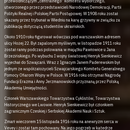
przewodniczącym „centralnego” komitetu wyborczego,
utworzonego przez przedstawicieli Narodowej Demokracji, Partii
Polityki Realnej i Polskiej Partii Postępowej. W 1908 roku został
skazany przez trybunał w Wiedniu na karę grzywny w związku za
publikację dotyczącą studentów ukraińskich.
Około 1910 roku figurował wówczas pod warszawskim adresem
ulicy Hożej 22. Był zapalonym myśliwym, w listopadzie 1911 roku
został ranny podczas polowania w majątku Pawłowice u Jana
Brzezińskiego. Po wybuchu I wojny światowej Henryk Sienkiewicz
wyjechał do Szwajcarii. Wraz z Ignacym Janem Paderewskim był
jednym ze współzałożycieli Szwajcarskiego Komitetu Generalnego
Pomocy Ofiarom Wojny w Polsce. W 1916 roku otrzymał Nagrodę
Fundacji Erazma i Anny Jerzmanowskich przyznaną przez Polską
Akademię Umiejętności.
Członek Warszawskiego Towarzystwa Cyklistów, Towarzystwa
Historycznego we Lwowie. Henryk Sienkiewicz był członkiem
zagranicznym Czeskiej i Serbskiej Akademii Nauk i Sztuk.
Zmarł wieczorem 15 listopada 1916 roku na anewryzm serca w
Vevey i został tam pochowany. Na jego pogrzeb w katedrze