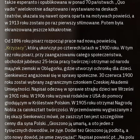
także esperanto i opublikowana w ponad 70 państwach. „Quo
vadis” wielokrotnie adaptowano i wystawiano na deskach
teatrów, ukazała się nawet opera oparta na motywach powieści, a
w 1913 roku zostało po raz pierwszy sfilmowane. Potem była
ekranizowana jeszcze kilkakrotnie.
Od 1896 roku pisarz rozpoczął prace nad nową powieścią
„Krzyżacy”
, którą ukończył po czterech latach w 1900 roku. W tym
też roku pisarz, przy zaangażowaniu całego społeczeństwa,
obchodził jubileusz 25-lecia pracy twórczej i otrzymał od narodu
majątek ziemski w Oblęgorku, gdzie utworzył ochronkę dla dzieci.
Sienkiewicz angażował się w sprawy społeczne. 30 czerwca 1900
roku został wybrany zagranicznym członkiem Czeskiej Akademii
Umiejętności. Napisał odezwę w sprawie strajku dzieci we Wrześni
w 1901 roku. W 1906 roku wzywał rodaków z USA do pomocy
głodującym w Królestwie Polskim. W 1905 roku otrzymał Nagrodę
Nobla za całokształt twórczości. W przemówieniu wygłaszanym z
tej okazji Sienkiewicz mówił, że zaszczyt ten jest szczególnie
cenny dla syna Polski. „Głoszono ją umarłą, a oto jeden z
tysięcznych dowodów, że żyje. Dodał też Głoszono ją podbitą, a
oto nowy dowód, że umie zwyciężać”. Napisał powieść pt. „Na polu