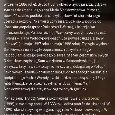
września 1886 roku). Był to trudny okres w życiu pisarza, gdyż w
tym czasie zmarła jego żona Maria Sienkiewiczowa. Mimo to,
powieść szybko podbiła serca czytelników i utwierdziła jego
literacką pozycję. Po śmierci żony pisarz udał się w podróż do
Konstantynopola (przez Bukareszt i Warnę), z której pisał
korespondencje. Po powrocie do Warszawy wydał trzecią część
Trylogii – „Pana Wołodyjowskiego”. I ta powieść ukazała się w
„Słowie” (od maja 1887 roku do maja 1888 roku). Trylogia wyniosła
Sienkiewicza na szczyty popularności i uczyniła z niego
najpopularniejszego polskiego pisarza. Stefan Żeromski w swych
Dziennikach napisał: „Sam widziałem w Sandomierskiem, jak
wszyscy, tacy nawet, którzy nic nie czytują, dobijali się o Potop.”
Jako wyraz uznania Sienkiewicz dostał od nieznanego wielbiciela
podpisanego Michał Wołodyjowski bardzo pokaźną sumę 15 tys.
rubli. Pieniądze te przeznaczył na fundusz imienia Marii
Sienkiewiczowej dla artystów zagrożonych gruźlicą.
Po napisaniu Trylogii Sienkiewicz napisał nowelę
„Ta trzecia”
(1888), z życia cyganerii. W 1888 roku odbył podróż do Hiszpanii. W
1890 roku włączył się w organizację roku Mickiewiczowskiego. W