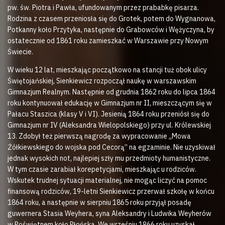
pw. św. Piotra i Pawła, ufundowanym przez prababkę pisarza.
Rodzina z czasem przeniosła się do Grotek, potem do Wygnanowa,
Potkanny koło Przytyka, następnie do Grabowców i Wężyczyna, by
ostatecznie od 1861 roku zamieszkać w Warszawie przy Nowym
Świecie.
W wieku 12 lat, mieszkając początkowo na stancji tuż obok ulicy
Świętojańskiej, Sienkiewicz rozpoczął naukę w warszawskim
Gimnazjum Realnym. Następnie od grudnia 1862 roku do lipca 1864
roku kontynuował edukację w Gimnazjum nr II, mieszczącym się w
Pałacu Staszica (klasy V i VI). Jesienią 1864 roku przeniósł się do
Gimnazjum nr IV (Aleksandra Wielopolskiego) przy ul. Królewskiej
13. Zdobył też pierwszą nagrodę za wypracowanie „Mowa
Żółkiewskiego do wojska pod Cecorą” na egzaminie. Nie uzyskiwał
jednak wysokich not, najlepiej szły mu przedmioty humanistyczne.
W tym czasie zarabiał korepetycjami, mieszkając u rodziców.
Wskutek trudnej sytuacji materialnej, nie mogąc liczyć na pomoc
finansową rodziców, 19-letni Sienkiewicz przerwał szkołę w końcu
1864 roku, a następnie w sierpniu 1865 roku przyjął posadę
guwernera Stasia Weyhera, syna Aleksandry i Ludwika Weyherów
w Poświętnem koło Płońska. We wrześniu 1866 roku uzyskał