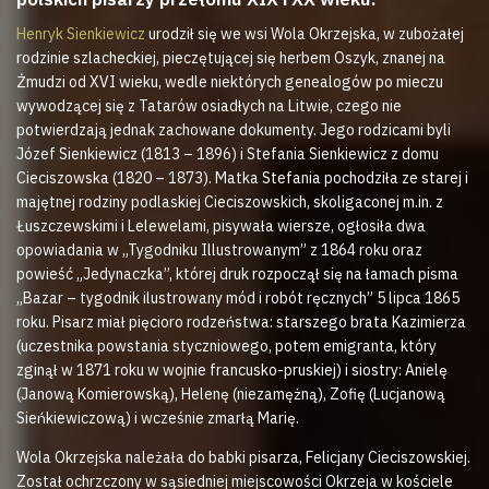
Henryk Sienkiewicz
urodził się we wsi Wola Okrzejska, w zubożałej
rodzinie szlacheckiej, pieczętującej się herbem Oszyk, znanej na
Żmudzi od XVI wieku, wedle niektórych genealogów po mieczu
wywodzącej się z Tatarów osiadłych na Litwie, czego nie
potwierdzają jednak zachowane dokumenty. Jego rodzicami byli
Józef Sienkiewicz (1813 – 1896) i Stefania Sienkiewicz z domu
Cieciszowska (1820 – 1873). Matka Stefania pochodziła ze starej i
majętnej rodziny podlaskiej Cieciszowskich, skoligaconej m.in. z
Łuszczewskimi i Lelewelami, pisywała wiersze, ogłosiła dwa
opowiadania w „Tygodniku Illustrowanym” z 1864 roku oraz
powieść „Jedynaczka”, której druk rozpoczął się na łamach pisma
„Bazar – tygodnik ilustrowany mód i robót ręcznych” 5 lipca 1865
roku. Pisarz miał pięcioro rodzeństwa: starszego brata Kazimierza
(uczestnika powstania styczniowego, potem emigranta, który
zginął w 1871 roku w wojnie francusko-pruskiej) i siostry: Anielę
(Janową Komierowską), Helenę (niezamężną), Zofię (Lucjanową
Sieńkiewiczową) i wcześnie zmarłą Marię.
Wola Okrzejska należała do babki pisarza, Felicjany Cieciszowskiej.
Został ochrzczony w sąsiedniej miejscowości Okrzeja w kościele