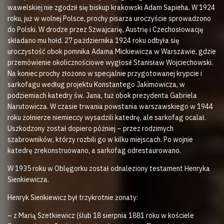
wawelskiej nie zgodził się biskup krakowski Adam Sapieha. W 1924
roku, już w wolnej Polsce, prochy pisarza uroczyście sprowadzono
do Polski. W drodze przez Szwajcarię, Austrię i Czechosłowację
składano mu hołd. 27 października 1924 roku odbyła się
uroczystość obok pomnika Adama Mickiewicza w Warszawie, gdzie
przemówienie okolicznościowe wygłosił Stanisław Wojciechowski.
Na koniec prochy złożono w specjalnie przygotowanej krypcie i
sarkofagu według projektu Konstantego Jakimowicza, w
podziemiach katedry św. Jana, tuż obok prezydenta Gabriela
Narutowicza. W czasie trwania powstania warszawskiego w 1944
roku żołnierze niemieccy wysadzili katedrę, ale sarkofag ocalał.
Uszkodzony został dopiero później – przez rodzimych
szabrowników, którzy rozbili go w kilku miejscach. Po wojnie
katedrę zrekonstruowano, a sarkofag odrestaurowano.
W 1935 roku w Oblęgorku został odnaleziony testament Henryka
Sienkiewicza.
Henryk Sienkiewicz był trzykrotnie żonaty:
– z Marią Szetkiewicz (ślub 18 sierpnia 1881 roku w kościele