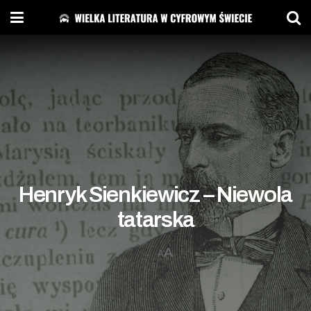
Henryk Sienkiewicz – Niewola
tatarska
A
A