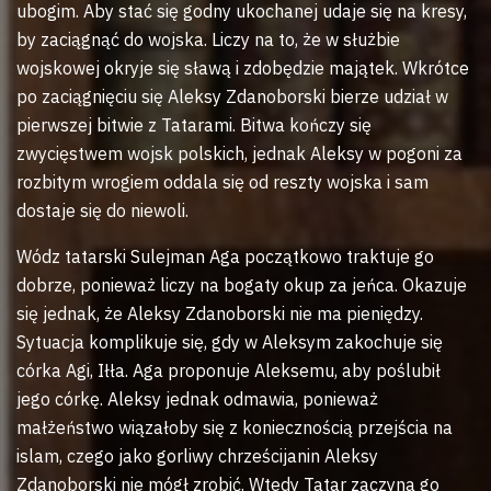
ubogim. Aby stać się godny ukochanej udaje się na kresy,
by zaciągnąć do wojska. Liczy na to, że w służbie
wojskowej okryje się sławą i zdobędzie majątek. Wkrótce
po zaciągnięciu się Aleksy Zdanoborski bierze udział w
pierwszej bitwie z Tatarami. Bitwa kończy się
zwycięstwem wojsk polskich, jednak Aleksy w pogoni za
rozbitym wrogiem oddala się od reszty wojska i sam
dostaje się do niewoli.
Wódz tatarski Sulejman Aga początkowo traktuje go
dobrze, ponieważ liczy na bogaty okup za jeńca. Okazuje
się jednak, że Aleksy Zdanoborski nie ma pieniędzy.
Sytuacja komplikuje się, gdy w Aleksym zakochuje się
córka Agi, Iłła. Aga proponuje Aleksemu, aby poślubił
jego córkę. Aleksy jednak odmawia, ponieważ
małżeństwo wiązałoby się z koniecznością przejścia na
islam, czego jako gorliwy chrześcijanin Aleksy
Zdanoborski nie mógł zrobić. Wtedy Tatar zaczyna go