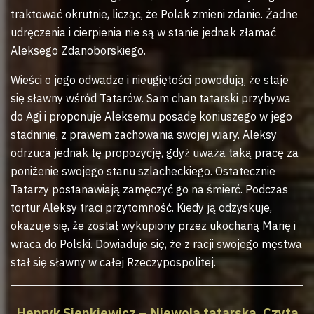
traktować okrutnie, licząc, że Polak zmieni zdanie. Żadne
udręczenia i cierpienia nie są w stanie jednak złamać
Aleksego Zdanoborskiego.
Wieści o jego odwadze i nieugiętości powodują, że staje
się sławny wśród Tatarów. Sam chan tatarski przybywa
do Agi i proponuje Aleksemu posadę koniuszego w jego
stadninie, z prawem zachowania swojej wiary. Aleksy
odrzuca jednak tę propozycję, gdyż uważa taką pracę za
poniżenie swojego stanu szlacheckiego. Ostatecznie
Tatarzy postanawiają zamęczyć go na śmierć. Podczas
tortur Aleksy traci przytomność. Kiedy ją odzyskuje,
okazuje się, że został wykupiony przez ukochaną Marię i
wraca do Polski. Dowiaduje się, że z racji swojego męstwa
stał się sławny w całej Rzeczypospolitej.
Henryk Sienkiewicz – Niewola tatarska. Czyta