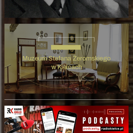
STEFAN ŻEROMSKI
Muzeum Stefana Żeromskiego
w Kielcach