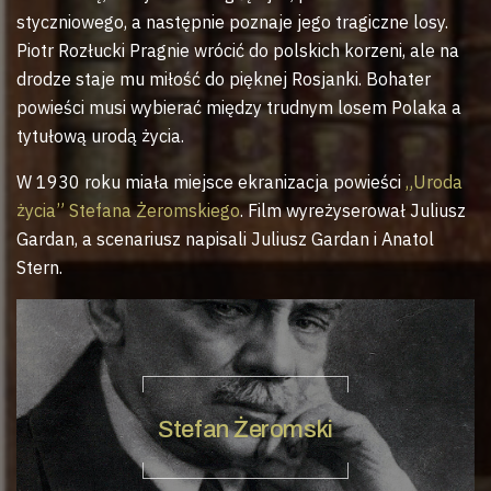
styczniowego, a następnie poznaje jego tragiczne losy.
Piotr Rozłucki Pragnie wrócić do polskich korzeni, ale na
drodze staje mu miłość do pięknej Rosjanki. Bohater
powieści musi wybierać między trudnym losem Polaka a
tytułową urodą życia.
W 1930 roku miała miejsce ekranizacja powieści
„Uroda
życia” Stefana Żeromskiego
. Film wyreżyserował Juliusz
Gardan, a scenariusz napisali Juliusz Gardan i Anatol
Stern.
Stefan Żeromski