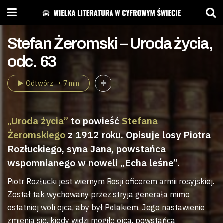
Stefan Żeromski – Uroda życia,
odc. 63
Odtwórz
7 min
„Uroda życia”
to powieść
Stefana
Żeromskiego
z 1912 roku. Opisuje losy Piotra
Rozłuckiego, syna Jana, powstańca
wspomnianego w noweli „Echa leśne”.
Piotr Rozłucki jest wiernym Rosji oficerem armii rosyjskiej.
Został tak wychowany przez stryja generała mimo
ostatniej woli ojca, aby był Polakiem. Jego nastawienie
zmienia się, kiedy widzi mogiłę ojca, powstańca