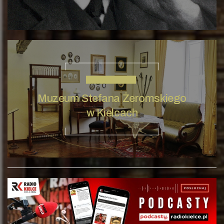
STEFAN ŻEROMSKI
Muzeum Stefana Żeromskiego
w Kielcach