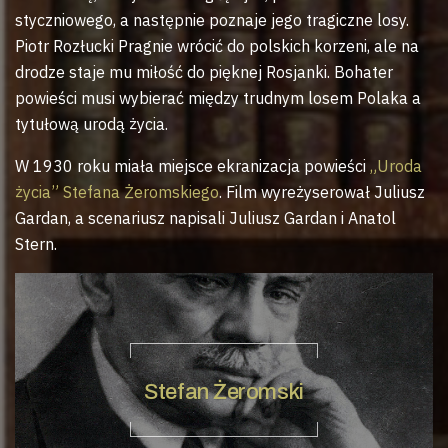
styczniowego, a następnie poznaje jego tragiczne losy.
Piotr Rozłucki Pragnie wrócić do polskich korzeni, ale na
drodze staje mu miłość do pięknej Rosjanki. Bohater
powieści musi wybierać między trudnym losem Polaka a
tytułową urodą życia.
W 1930 roku miała miejsce ekranizacja powieści
„Uroda
życia” Stefana Żeromskiego
. Film wyreżyserował Juliusz
Gardan, a scenariusz napisali Juliusz Gardan i Anatol
Stern.
Stefan Żeromski