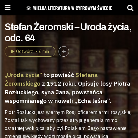
Stefan Żeromski – Uroda życia,
odc. 64
Odtwórz
6 min
„Uroda życia”
to powieść
Stefana
Żeromskiego
z 1912 roku. Opisuje losy Piotra
Rozłuckiego, syna Jana, powstańca
wspomnianego w noweli „Echa leśne”.
Piotr Rozłucki jest wiernym Rosji oficerem armii rosyjskiej.
Został tak wychowany przez stryja generała mimo
ostatniej woli ojca, aby był Polakiem. Jego nastawienie
zmienia się, kiedy widzi mogiłę ojca, powstańca